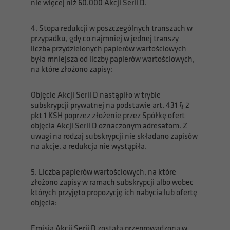
nie więcej niż 60.000 Akcji Serii D.
4. Stopa redukcji w poszczególnych transzach w
przypadku, gdy co najmniej w jednej transzy
liczba przydzielonych papierów wartościowych
była mniejsza od liczby papierów wartościowych,
na które złożono zapisy:
Objęcie Akcji Serii D nastąpiło w trybie
subskrypcji prywatnej na podstawie art. 431 § 2
pkt 1 KSH poprzez złożenie przez Spółkę ofert
objęcia Akcji Serii D oznaczonym adresatom. Z
uwagi na rodzaj subskrypcji nie składano zapisów
na akcje, a redukcja nie wystąpiła.
5. Liczba papierów wartościowych, na które
złożono zapisy w ramach subskrypcji albo wobec
których przyjęto propozycję ich nabycia lub ofertę
objęcia:
Emisja Akcji Serii D została przeprowadzona w