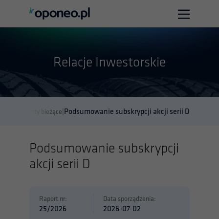
Strona główna
Relacje Inwestorskie
O firmie
Relacje Inwestorskie
Biuro prasowe
Podsumowanie subskrypcji akcji serii D
|
|
orskie
Raporty bieżące
Kontakt
Podsumowanie subskrypcji
akcji serii D
Polska wersja
English version
Raport nr:
Data sporządzenia:
25/2026
2026-07-02