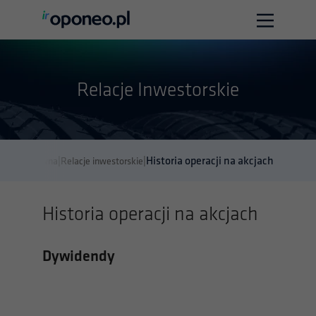
Strona główna
Relacje Inwestorskie
O firmie
Relacje Inwestorskie
Biuro prasowe
Historia operacji na akcjach
|
|
Strona główna
Relacje inwestorskie
Kontakt
Historia operacji na akcjach
Polska wersja
English version
Dywidendy