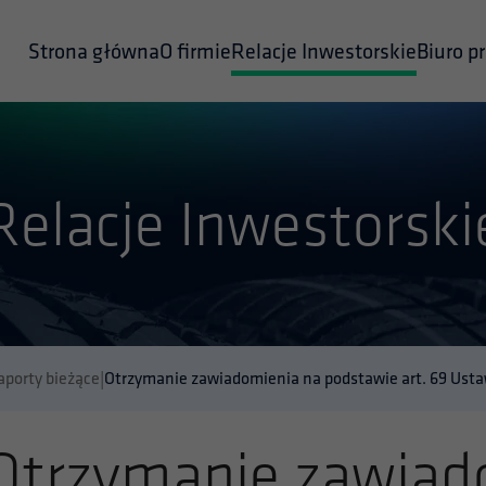
Strona główna
O firmie
Relacje Inwestorskie
Biuro p
Relacje Inwestorski
aporty bieżące
|
Otrzymanie zawiadomienia na podstawie art. 69 Ustaw
Otrzymanie zawiad