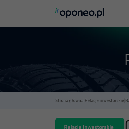
Strona główna
|
Relacje inwestorskie
|
R
Relacje Inwestorskie