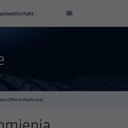
rasowe
Kontakt
e
y o Ofercie Publicznej
omienia