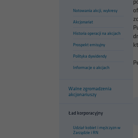
p
o
Notowania akcji, wykresy
z
Akcjonariat
P
Historia operacji na akcjach
d
k
Prospekt emisyjny
Polityka dywidendy
P
Informacje o akcjach
Walne zgromadzenia
akcjonariuszy
Ład korporacyjny
Udział kobiet i mężczyzn w
Zarządzie i RN