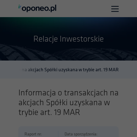
Strona główna
Relacje Inwestorskie
O firmie
Relacje Inwestorskie
Biuro prasowe
ansakcjach na akcjach Spółki uzyskana w trybie art. 19 MAR
Kontakt
Informacja o transakcjach na
akcjach Spółki uzyskana w
Polska wersja
English version
trybie art. 19 MAR
Raport nr:
Data sporządzenia: